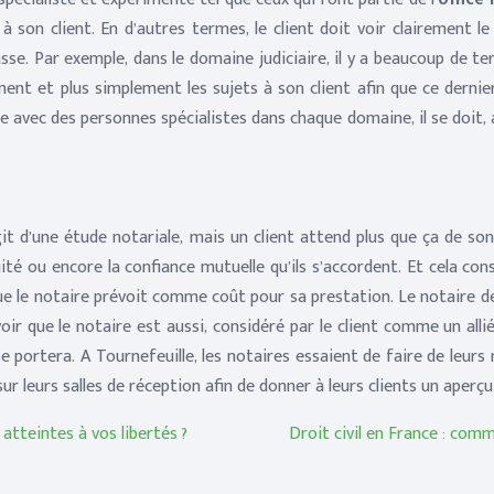
à son client. En d’autres termes, le client doit voir clairement 
se. Par exemple, dans le domaine judiciaire, il y a beaucoup de ter
rement et plus simplement les sujets à son client afin que ce derni
 avec des personnes spécialistes dans chaque domaine, il se doit, a
’agit d’une étude notariale, mais un client attend plus que ça de so
uité ou encore la confiance mutuelle qu’ils s’accordent. Et cela co
e que le notaire prévoit comme coût pour sa prestation. Le notaire 
oir que le notaire est aussi, considéré par le client comme un allié
portera. A Tournefeuille, les notaires essaient de faire de leurs mi
é sur leurs salles de réception afin de donner à leurs clients un aper
tteintes à vos libertés ?
Droit civil en France : comm