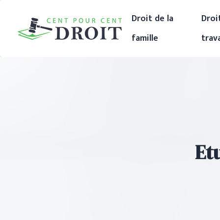
Droit de la
Droi
famille
trava
Et